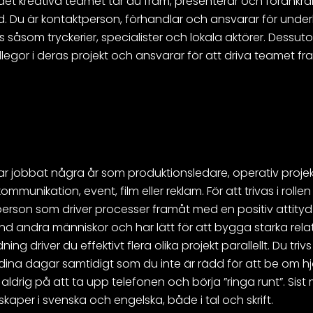
t kreativa teamet tar du fram, presenterar och förankra
nd. Du är kontaktperson, förhandlar och ansvarar för unde
såsom tryckerier, specialister och lokala aktörer. Dessut
llegor i deras projekt och ansvarar för att driva teamet fr
ar jobbat några år som produktionsledare, operativ projektl
ommunikation, event, film eller reklam. För att trivas i rollen
rson som driver processer framåt med en positiv attityd.
land andra människor och har lätt för att bygga starka rela
ning driver du effektivt flera olika projekt parallellt. Du triv
 dina dagar samtidigt som du inte är rädd för att be om h
aldrig på att ta upp telefonen och börja ”ringa runt”. Sist
aper i svenska och engelska, både i tal och skrift.