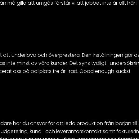
 må gilla att umgås förstår vi att jobbet inte är allt här i l
ot att underlova och överprestera. Den inställningen gör oss
 inte minst av våra kunder. Det syns tydligt i undersökni
acerat oss på pallplats tre år i rad. Good enough sucks!
are har du ansvar för att leda produktion från början till 
 budgetering, kund- och leverantörskontakt samt faktureri