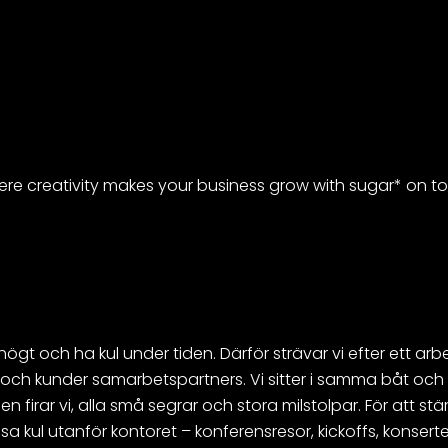
re creativity makes your business grow with sugar* on to
a högt och ha kul under tiden. Därför strävar vi efter ett arb
 och kunder samarbetspartners. Vi sitter i samma båt och 
njen firar vi, alla små segrar och stora milstolpar. För att
sa kul utanför kontoret – konferensresor, kickoffs, konsert