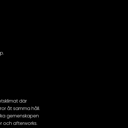
p.
etsklimat där
ror åt samma håll.
 stärka gemenskapen
er och afterworks.