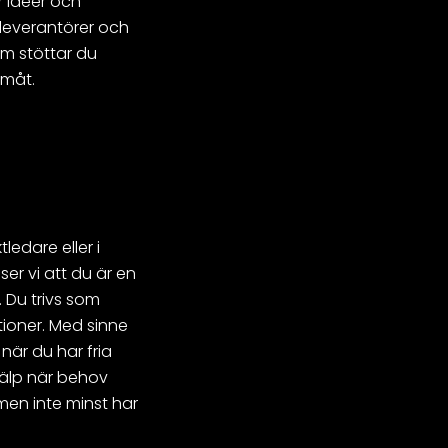
r idéer och
rleverantörer och
om stöttar du
amåt.
edare eller i
 ser vi att du är en
 Du trivs som
tioner. Med sinne
s när du har fria
jälp när behov
 men inte minst har