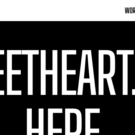
WO
ETHEART
HERE.