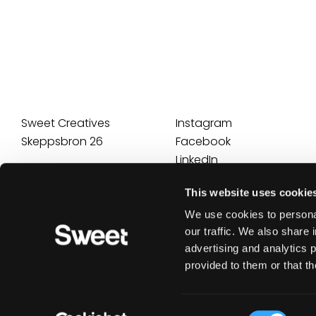
Sweet Creatives
Instagram
Skeppsbron 26
Facebook
LinkedIn
hello@sweet.se
This website uses cookie
+46(0)8 - 20 00 43
We use cookies to personal
our traffic. We also share 
advertising and analytics 
provided to them or that th
C