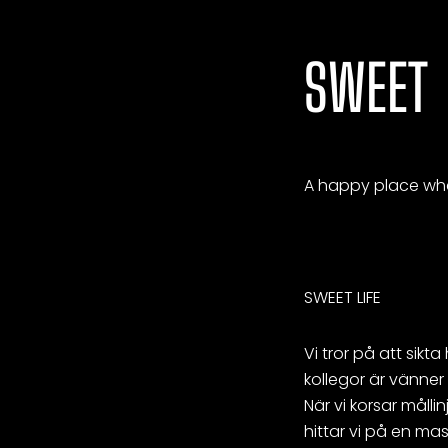
SWEET
A happy place whe
SWEET LIFE
Vi tror på att sikt
kollegor är vänner
När vi korsar målli
hittar vi på en mas