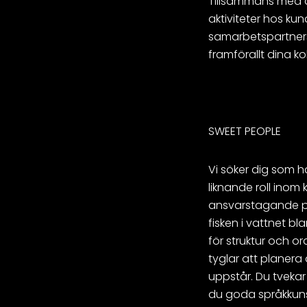
Tillsammans med de
aktiviteter hos ku
samarbetspartners 
framförallt dina ko
SWEET PEOPLE
Vi söker dig som h
liknande roll inom k
ansvarstagande pe
fisken i vattnet b
för struktur och ord
tyglar att planera
uppstår. Du tvekar 
du goda språkkunsk